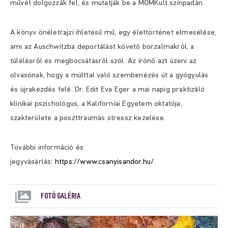
művét dolgozzák fel, és mutatják be a MOMKult színpadán.
A könyv önéletrajzi ihletésű mű, egy élettörténet elmesélése,
ami az Auschwitzba deportálást követő borzalmakról, a
túlélésről és megbocsátásról szól. Az írónő azt üzeni az
olvasónak, hogy a múlttal való szembenézés út a gyógyulás
és újrakezdés felé. Dr. Edit Eva Eger a mai napig praktizáló
klinikai pszichológus, a Kaliforniai Egyetem oktatója,
szakterülete a poszttraumás stressz kezelése.
További információ és
jegyvásárlás:
https://www.csanyisandor.hu/
FOTÓ GALÉRIA