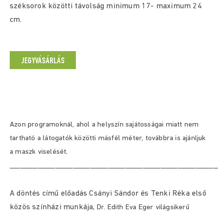
széksorok közötti távolság minimum 17- maximum 24
cm.
JEGYVÁSÁRLÁS
Azon programoknál, ahol a helyszín sajátosságai miatt nem
tartható a látogatók közötti másfél méter, továbbra is ajánljuk
a maszk viselését.
___________________________________________________________
A döntés című előadás Csányi Sándor és Tenki Réka első
közös színházi munkája,
Dr. Edith Eva Eger világsikerű