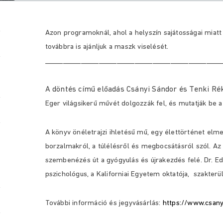
Azon programoknál, ahol a helyszín sajátosságai miatt
továbbra is ajánljuk a maszk viselését.
_________________________________________________
A döntés című előadás Csányi Sándor és Tenki Ré
Eger világsikerű művét dolgozzák fel, és mutatják be 
A könyv önéletrajzi ihletésű mű, egy élettörténet elm
borzalmakról, a túlélésről és megbocsátásról szól. Az 
szembenézés út a gyógyulás és újrakezdés felé. Dr. Edit
pszichológus, a Kaliforniai Egyetem oktatója, szakter
További információ és jegyvásárlás:
https://www.csany