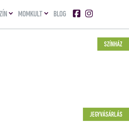
Menü
Menü
ZÍN
MOMKULT
BLOG
lenyitása
lenyitása
SZÍNHÁZ
JEGYVÁSÁRLÁS