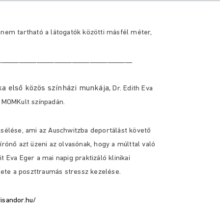
 nem tartható a látogatók közötti másfél méter,
______________________________________
ka első közös színházi munkája,
Dr. Edith Eva
a MOMKult színpadán.
esélése, ami az Auschwitzba deportálást követő
írónő azt üzeni az olvasónak, hogy a múlttal való
 Eva Eger a mai napig praktizáló klinikai
ülete a poszttraumás stressz kezelése.
isandor.hu/