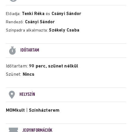
Előadja:
Tenki Réka
és
Csányi Sándor
Rendező:
Csányi Sándor
Színpadra alkalmazta:
Székely Csaba
IDŐTARTAM
Időtartam:
90 perc, szünet nélkül
Szünet:
Nincs
HELYSZÍN
MOMkult
|
Színházterem
JEGYINFORMÁCIÓK