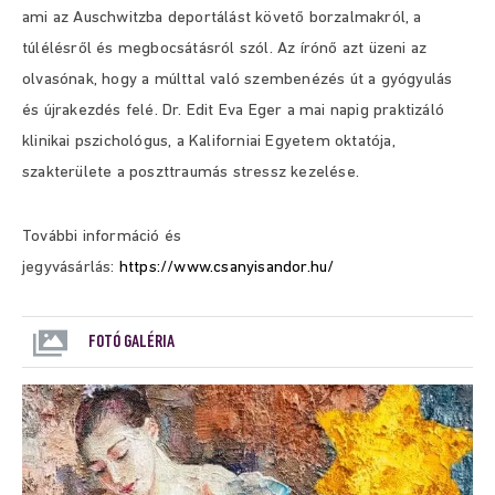
ami az Auschwitzba deportálást követő borzalmakról, a
túlélésről és megbocsátásról szól. Az írónő azt üzeni az
olvasónak, hogy a múlttal való szembenézés út a gyógyulás
és újrakezdés felé. Dr. Edit Eva Eger a mai napig praktizáló
klinikai pszichológus, a Kaliforniai Egyetem oktatója,
szakterülete a poszttraumás stressz kezelése.
További információ és
jegyvásárlás:
https://www.csanyisandor.hu/
FOTÓ GALÉRIA