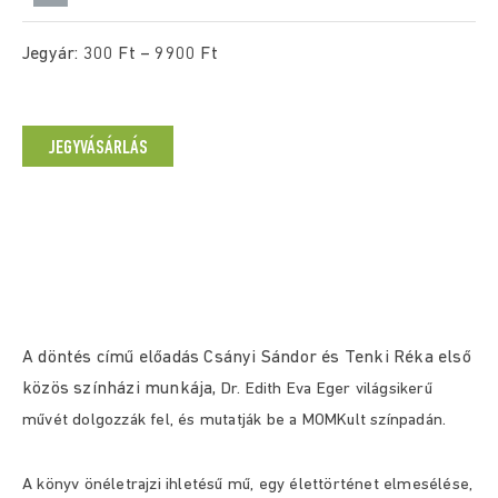
Jegyár: 300 Ft – 9900 Ft
JEGYVÁSÁRLÁS
A döntés című előadás Csányi Sándor és Tenki Réka első
közös színházi munkája,
Dr. Edith Eva Eger világsikerű
művét dolgozzák fel, és mutatják be a MOMKult színpadán.
A könyv önéletrajzi ihletésű mű, egy élettörténet elmesélése,