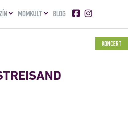
Menü
Menü
ZÍN
MOMKULT
BLOG
lenyitása
lenyitása
KONCERT
STREISAND