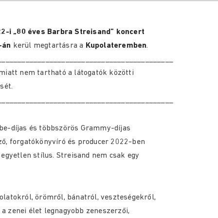
2-i „80 éves Barbra Streisand” koncert
-án
kerül megtartásra a
Kupolateremben
.
____________________________________________
miatt nem tartható a látogatók közötti
sét.
____________________________________________
obe-díjas és többszörös Grammy-díjas
ző, forgatókönyvíró és producer 2022-ben
 egyetlen stílus. Streisand nem csak egy
latokról, örömről, bánatról, veszteségekről,
t a zenei élet legnagyobb zeneszerzői,