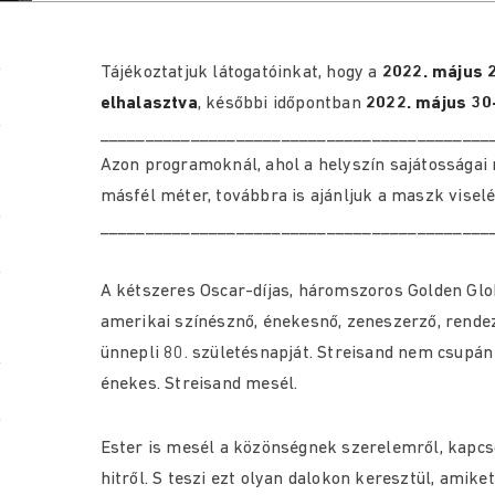
Tájékoztatjuk látogatóinkat, hogy a
2022. május 2
elhalasztva
, későbbi időpontban
2022. május 30
___________________________________________
Azon programoknál, ahol a helyszín sajátosságai 
másfél méter, továbbra is ajánljuk a maszk viselé
___________________________________________
A kétszeres Oscar-díjas, háromszoros Golden Gl
amerikai színésznő, énekesnő, zeneszerző, rende
ünnepli 80. születésnapját. Streisand nem csupán
énekes. Streisand mesél.
Ester is mesél a közönségnek szerelemről, kapcso
hitről. S teszi ezt olyan dalokon keresztül, amike