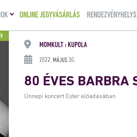
Menü
MOK
ONLINE JEGYVÁSÁRLÁS
RENDEZVÉNYHELYS
lenyitása
ÍV
MOMKULT
KUPOLA
|
2022. MÁJUS 30.
80 ÉVES BARBRA 
Ünnepi koncert Ester előadásában