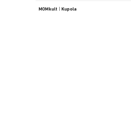
MOMkult
|
Kupola