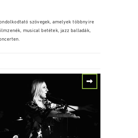
gondolkodtató szövegek, amelyek többnyire
filmzenék, musical betétek, jazz balladák,
oncerten.