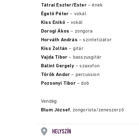
Tátrai Eszter/Ester
– ének
Égető Péter
– vokál
Kiss Enikő
– vokál
Dorogi Ákos
– zongora
Horváth András
– szintetizátor
Kiss Zoltán
– gitár
Vajda Tibor
– basszusgitár
Bálint Gergely
– szaxofon
Török Andor
– percussion
Pozsonyi Tibor
– dob
Vendég:
Blum József
, zongorista/zeneszerző
HELYSZÍN