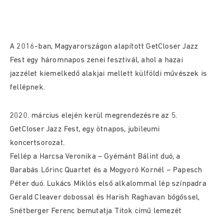
A 2016-ban, Magyarországon alapított GetCloser Jazz
Fest egy háromnapos zenei fesztivál, ahol a hazai
jazzélet kiemelkedő alakjai mellett külföldi művészek is
fellépnek.
2020. március elején kerül megrendezésre az 5.
GetCloser Jazz Fest, egy ötnapos, jubileumi
koncertsorozat.
Fellép a Harcsa Veronika – Gyémánt Bálint duó, a
Barabás Lőrinc Quartet és a Mogyoró Kornél – Papesch
Péter duó. Lukács Miklós első alkalommal lép színpadra
Gerald Cleaver dobossal és Harish Raghavan bőgőssel,
Snétberger Ferenc bemutatja Titok című lemezét