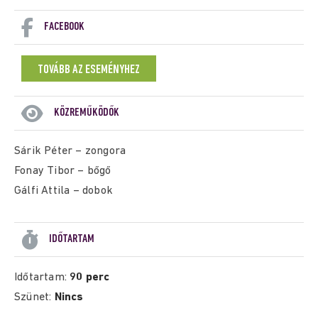
FACEBOOK
TOVÁBB AZ ESEMÉNYHEZ
KÖZREMŰKÖDŐK
Sárik Péter – zongora
Fonay Tibor – bőgő
Gálfi Attila – dobok
IDŐTARTAM
Időtartam:
90 perc
Szünet:
Nincs