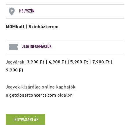
HELYSZÍN
MOMkult
|
Színházterem
JEGYINFORMÁCIÓK
Jegyárak:
3.900 Ft | 4.900 Ft | 5.900 Ft | 7.900 Ft |
9.900 Ft
Jegyek kizárólag online kaphatók
a
getcloserconcerts.com
oldalon
JEGYVÁSÁRLÁS