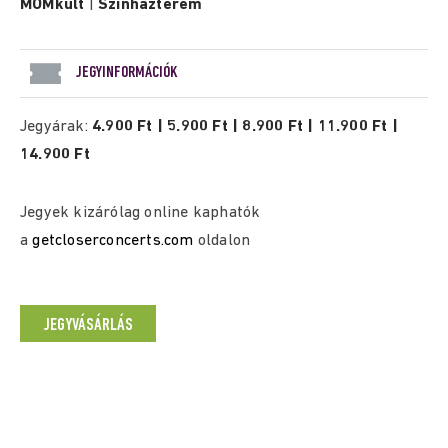
MOMkult
|
Színházterem
JEGYINFORMÁCIÓK
Jegyárak:
4.900 Ft | 5.900 Ft | 8.900 Ft | 11.900 Ft |
14.900 Ft
Jegyek kizárólag online kaphatók
a
getcloserconcerts.com
oldalon
JEGYVÁSÁRLÁS