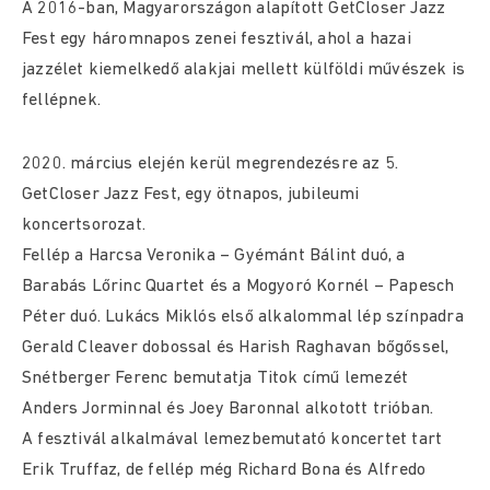
A 2016-ban, Magyarországon alapított GetCloser Jazz
Fest egy háromnapos zenei fesztivál, ahol a hazai
jazzélet kiemelkedő alakjai mellett külföldi művészek is
fellépnek.
2020. március elején kerül megrendezésre az 5.
GetCloser Jazz Fest, egy ötnapos, jubileumi
koncertsorozat.
Fellép a Harcsa Veronika – Gyémánt Bálint duó, a
Barabás Lőrinc Quartet és a Mogyoró Kornél – Papesch
Péter duó. Lukács Miklós első alkalommal lép színpadra
Gerald Cleaver dobossal és Harish Raghavan bőgőssel,
Snétberger Ferenc bemutatja Titok című lemezét
Anders Jorminnal és Joey Baronnal alkotott trióban.
A fesztivál alkalmával lemezbemutató koncertet tart
Erik Truffaz, de fellép még Richard Bona és Alfredo