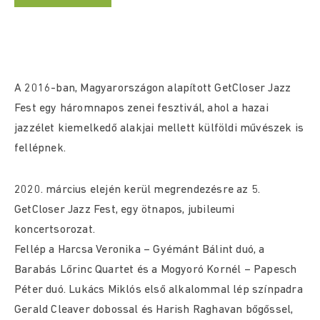
A 2016-ban, Magyarországon alapított GetCloser Jazz
Fest egy háromnapos zenei fesztivál, ahol a hazai
jazzélet kiemelkedő alakjai mellett külföldi művészek is
fellépnek.
2020. március elején kerül megrendezésre az 5.
GetCloser Jazz Fest, egy ötnapos, jubileumi
koncertsorozat.
Fellép a Harcsa Veronika – Gyémánt Bálint duó, a
Barabás Lőrinc Quartet és a Mogyoró Kornél – Papesch
Péter duó. Lukács Miklós első alkalommal lép színpadra
Gerald Cleaver dobossal és Harish Raghavan bőgőssel,