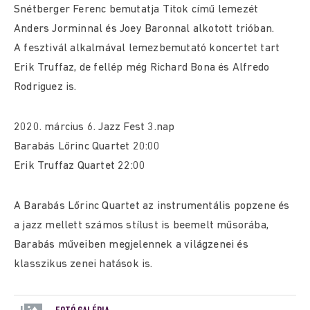
Snétberger Ferenc bemutatja Titok című lemezét
Anders Jorminnal és Joey Baronnal alkotott trióban.
A fesztivál alkalmával lemezbemutató koncertet tart
Erik Truffaz, de fellép még Richard Bona és Alfredo
Rodriguez is.
2020. március 6. Jazz Fest 3.nap
Barabás Lőrinc Quartet 20:00
Erik Truffaz Quartet 22:00
A Barabás Lőrinc Quartet az instrumentális popzene és
a jazz mellett számos stílust is beemelt műsorába,
Barabás műveiben megjelennek a világzenei és
klasszikus zenei hatások is.