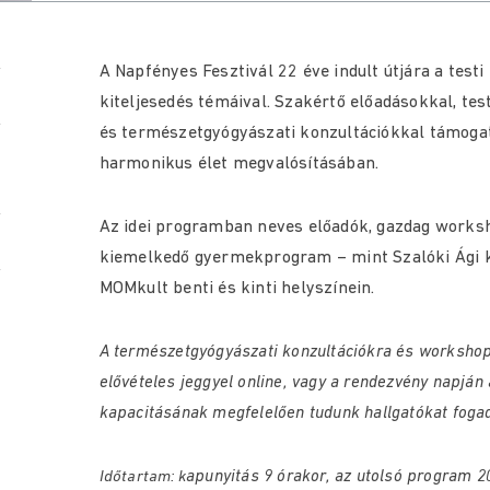
A Napfényes Fesztivál 22 éve indult útjára a testi
kiteljesedés témáival. Szakértő előadásokkal, tes
és természetgyógyászati konzultációkkal támogat
harmonikus élet megvalósításában.
Az idei programban neves előadók, gazdag worksh
kiemelkedő gyermekprogram – mint Szalóki Ági kon
MOMkult benti és kinti helyszínein.
A természetgyógyászati konzultációkra és workshopo
elővételes jeggyel online, vagy a rendezvény napján 
kapacitásának megfelelően tudunk hallgatókat foga
apunyitás 9 órakor, az utolsó program 20
Időtartam: k