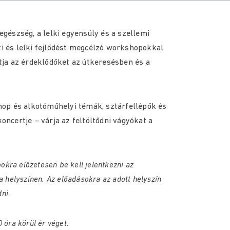
 egészség, a lelki egyensúly és a szellemi
ti és lelki fejlődést megcélzó workshopokkal
ja az érdeklődőket az útkeresésben és a
op és alkotóműhelyi témák, sztárfellépők és
certje – várja az feltöltődni vágyókat a
kra előzetesen be kell jelentkezni az
a helyszínen. Az előadásokra az adott helyszín
dni.
 óra körül ér véget.