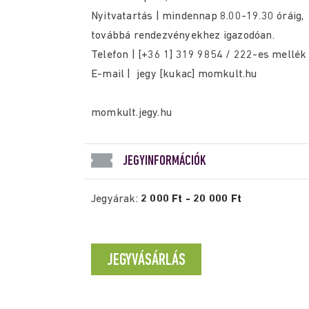
Nyitvatartás | mindennap 8.00-19.30 óráig,
továbbá rendezvényekhez igazodóan.
Telefon | [+36 1] 319 9854 / 222-es mellék
E-mail | jegy [kukac] momkult.hu
momkult.jegy.hu
JEGYINFORMÁCIÓK
Jegyárak:
2 000 Ft - 20 000 Ft
JEGYVÁSÁRLÁS