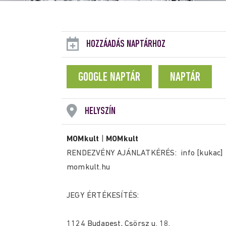
HOZZÁADÁS NAPTÁRHOZ
GOOGLE NAPTÁR
NAPTÁR
HELYSZÍN
MOMkult
|
MOMkult
RENDEZVÉNY AJÁNLATKÉRÉS: info [kukac]
momkult.hu
JEGY ÉRTÉKESÍTÉS:
1124 Budapest, Csörsz u. 18.