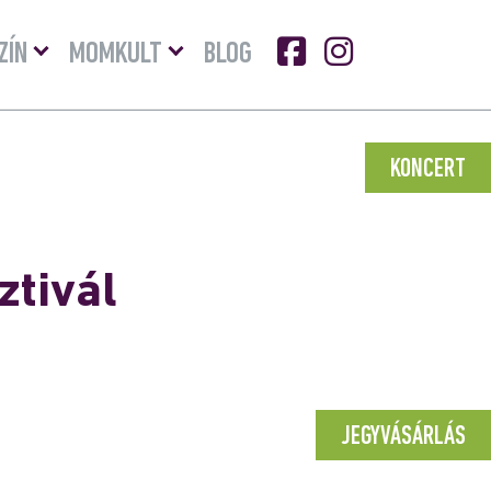
Menü
Menü
ZÍN
MOMKULT
BLOG
lenyitása
lenyitása
KONCERT
ztivál
JEGYVÁSÁRLÁS