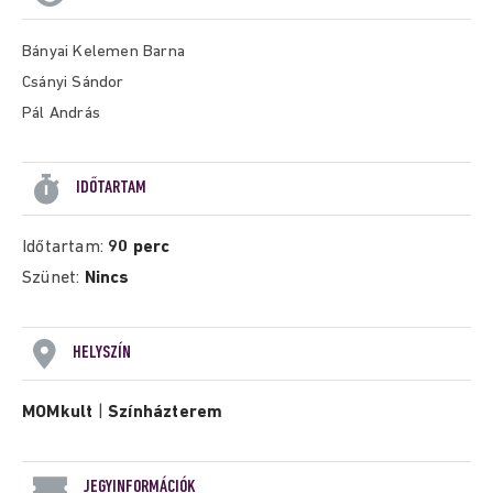
Bányai Kelemen Barna
Csányi Sándor
Pál András
IDŐTARTAM
Időtartam:
90 perc
Szünet:
Nincs
HELYSZÍN
MOMkult
|
Színházterem
JEGYINFORMÁCIÓK