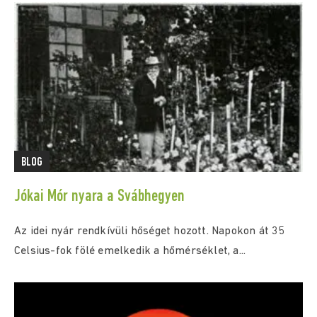
BLOG
Jókai Mór nyara a Svábhegyen
Az idei nyár rendkívüli hőséget hozott. Napokon át 35
Celsius-fok fölé emelkedik a hőmérséklet, a...