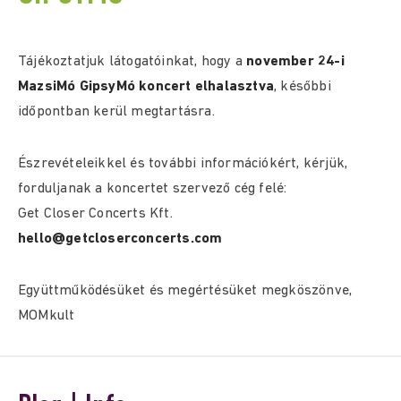
Tájékoztatjuk látogatóinkat, hogy a
november 24-i
MazsiMó GipsyMó koncert elhalasztva
, későbbi
időpontban kerül megtartásra.
Észrevételeikkel és további információkért, kérjük,
forduljanak a koncertet szervező cég felé:
Get Closer Concerts Kft.
hello@getcloserconcerts.com
Együttműködésüket és megértésüket megköszönve,
MOMkult