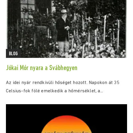
BLOG
Jókai Mór nyara a Svábhegyen
Az idei nyár rendkívüli hőséget hozott. Napokon át 35
Celsius-fok fölé emelkedik a hőmérséklet, a...