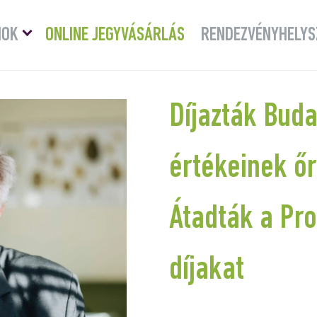
Menü
MOK
ONLINE JEGYVÁSÁRLÁS
RENDEZVÉNYHELYS
lenyitása
Díjazták Buda
értékeinek őrz
Átadták a Pro
díjakat