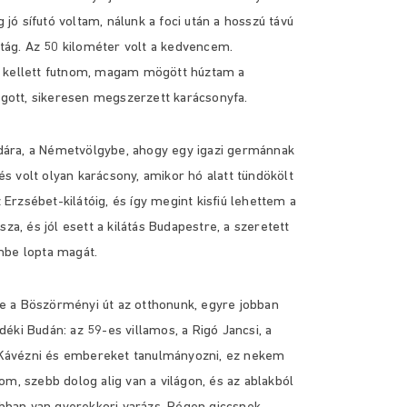
ó sífutó voltam, nálunk a foci után a hosszú távú
ortág. Az 50 kilométer volt a kedvencem.
t kellett futnom, magam mögött húztam a
vágott, sikeresen megszerzett karácsonyfa.
ára, a Németvölgybe, ahogy egy igazi germánnak
 és volt olyan karácsony, amikor hó alatt tündökölt
z Erzsébet-kilátóig, és így megint kisfiú lehettem a
sza, és jól esett a kilátás Budapestre, a szeretett
mbe lopta magát.
e a Böszörményi út az otthonunk, egyre jobban
vidéki Budán: az 59-es villamos, a Rigó Jancsi, a
ő. Kávézni és embereket tanulmányozni, ez nekem
om, szebb dolog alig van a világon, és az ablakból