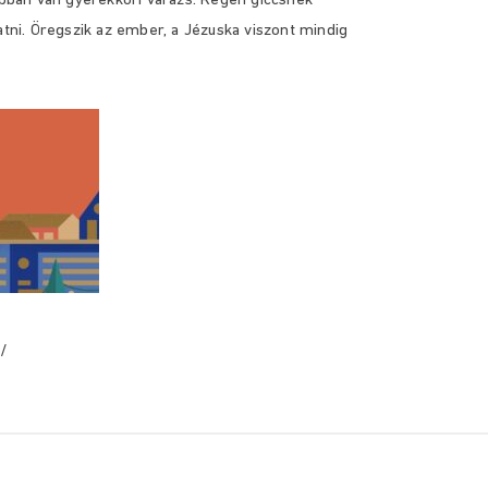
 abban van gyerekkori varázs. Régen giccsnek
i. Öregszik az ember, a Jézuska viszont mindig
/