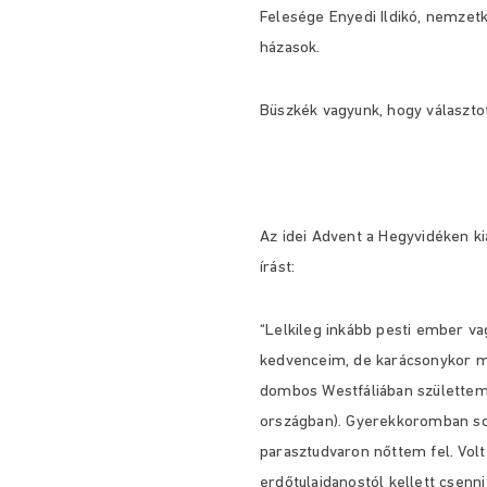
Felesége Enyedi Ildikó, nemzetk
házasok.
Büszkék vagyunk, hogy választot
Az idei Advent a Hegyvidéken k
írást:
“Lelkileg inkább pesti ember va
kedvenceim, de karácsonykor m
dombos Westfáliában születtem
országban). Gyerekkoromban soks
parasztudvaron nőttem fel. Vol
erdőtulajdanostól kellett csenni