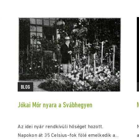
BLOG
Jókai Mór nyara a Svábhegyen
Az idei nyár rendkívüli hőséget hozott.
Napokon át 35 Celsius-fok fölé emelkedik a
a