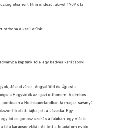
özileg elismert filmrendező, akivel 1989 óta
t otthona a kerületünk!
iadványba kaptunk tőle egy kedves karácsonyi
gyok, Józsefváros, Angyalföld és Újpest a
égis a Hegyvidék az igazi otthonom. A dimbes-
, pontosan a Hochsauerlandban (a magas savanyú
zor hó alatti tájba jött a Jézuska. Egy
t egy édes-gonosz szokás a faluban: egy másik
 a falu karácsonyfáját. Az lett a feladatom nyolc