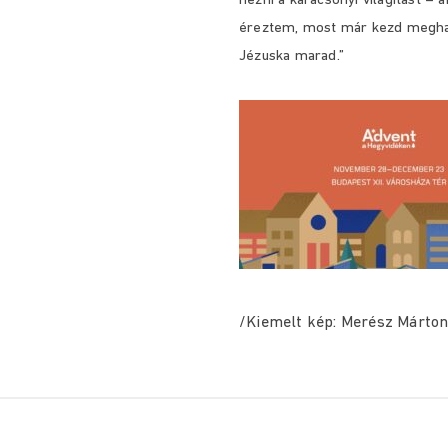
nézni a karácsonyi világítást –
éreztem, most már kezd meghatn
Jézuska marad.”
/Kiemelt kép: Merész Márton