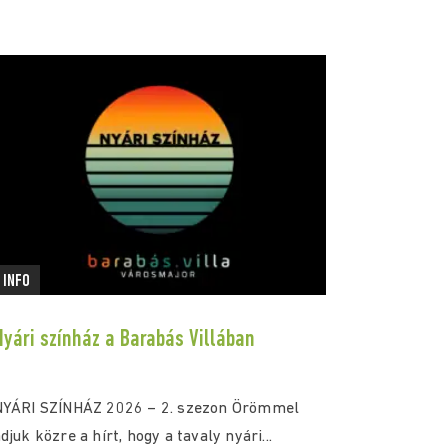
INFO
Nyári színház a Barabás Villában
NYÁRI SZÍNHÁZ 2026 – 2. szezon Örömmel
djuk közre a hírt, hogy a tavaly nyári...