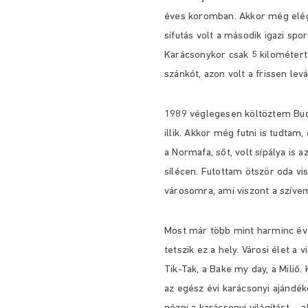
éves koromban. Akkor még elég j
sífutás volt a második igazi sp
Karácsonykor csak 5 kilométer
szánkót, azon volt a frissen le
1989 véglegesen költöztem Bud
illik. Akkor még futni is tudtam,
a Normafa, sőt, volt sípálya is a
sílécen. Futottam ötször oda vis
városomra, ami viszont a szíve
Most már több mint harminc év
tetszik ez a hely. Városi élet a 
Tik-Tak, a Bake my day, a Mili
az egész évi karácsonyi ajándék