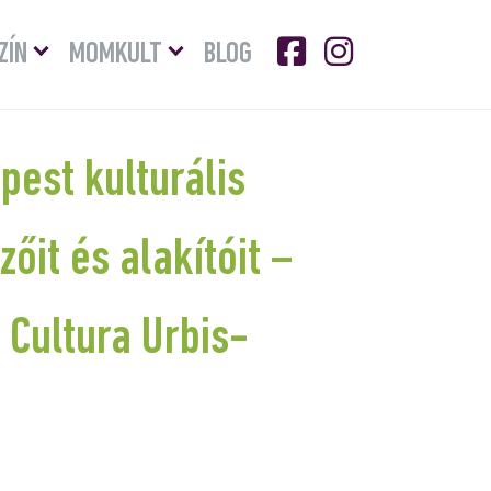
Menü
Menü
ZÍN
MOMKULT
BLOG
lenyitása
lenyitása
pest kulturális
őit és alakítóit –
 Cultura Urbis-