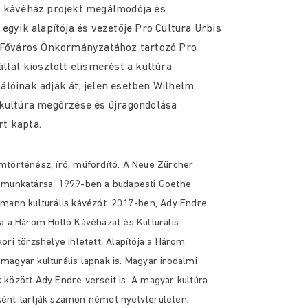
s kávéház projekt megálmodója és
egyik alapítója és vezetője Pro Cultura Urbis
t Főváros Önkormányzatához tartozó Pro
ltal kiosztott elismerést a kultúra
lóinak adják át, jelen esetben Wilhelm
 kultúra megőrzése és újragondolása
t kapta.
történész, író, műfordító. A Neue Zürcher
 munkatársa. 1999-ben a budapesti Goethe
rmann kulturális kávézót. 2017-ben, Ady Endre
a a Három Holló Kávéházat és Kulturális
ori törzshelye ihletett. Alapítója a Három
agyar kulturális lapnak is. Magyar irodalmi
között Ady Endre verseit is. A magyar kultúra
ént tartják számon német nyelvterületen.