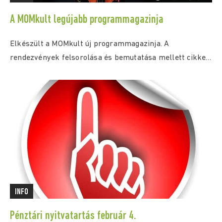
A MOMkult legújabb programmagazinja
Elkészült a MOMkult új programmagazinja. A
rendezvények felsorolása és bemutatása mellett cikkek
és interjúk szerepelnek...
INFO
Pénztári nyitvatartás február 4.