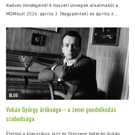
Kedves Vendégeink!A húsvéti ünnepek alkalmából a
MOMkult 2026. április 3. (Nagypéntek) és április 6.
(Húsvéthétfő)...
BLOG
Vukán György öröksége – a zenei gondolkodás
szabadsága
Életmű a klasszikus, jazz és filmzene határán Vukán