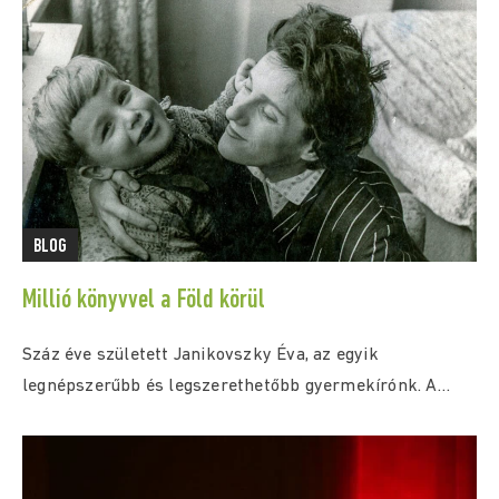
BLOG
Millió könyvvel a Föld körül
Száz éve született Janikovszky Éva, az egyik
legnépszerűbb és legszerethetőbb gyermekírónk. A
centenárium alkalmából emlékévet...