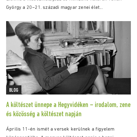
György a 20–21. századi magyar zenei élet...
BLOG
A költészet ünnepe a Hegyvidéken – irodalom, zene
és közösség a költészet napján
Április 11-én ismét a versek kerülnek a figyelem