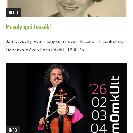
BLOG
Mosolyogni tessék!
Janikovszky Éva – lánykori nevén Kucses – tizenkét és
tizennyolc éves kora között, 1938 és...
INFO