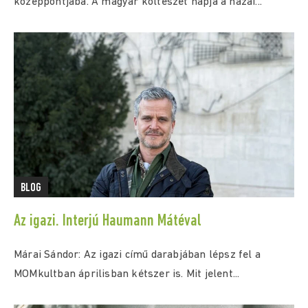
középpontjába. A magyar költészet napja a hazai...
BLOG
Az igazi. Interjú Haumann Mátéval
Márai Sándor: Az igazi című darabjában lépsz fel a
MOMkultban áprilisban kétszer is. Mit jelent...