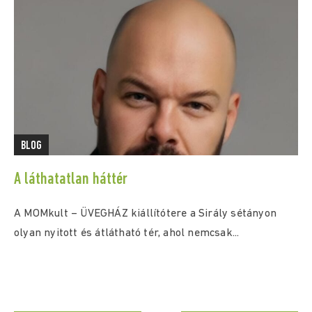
BLOG
A láthatatlan háttér
A MOMkult – ÜVEGHÁZ kiállítótere a Sirály sétányon
olyan nyitott és átlátható tér, ahol nemcsak...