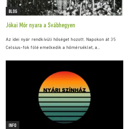
BLOG
Jókai Mór nyara a Svábhegyen
Az idei nyár rendkívüli hőséget hozott. Napokon át 35
Celsius-fok fölé emelkedik a hőmérséklet, a...
INFO