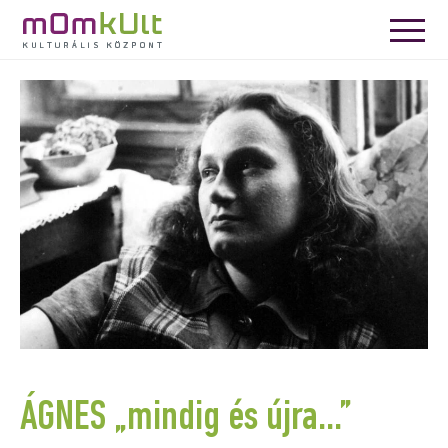
ÁGNES „mindig és újra…”