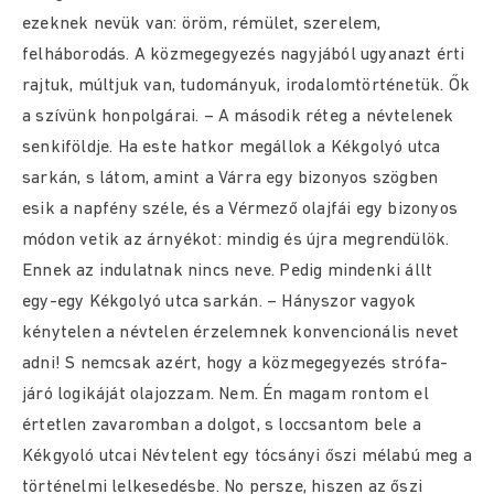
ezeknek nevük van: öröm, rémület, szerelem,
felháborodás. A közmegegyezés nagyjából ugyanazt érti
rajtuk, múltjuk van, tudományuk, irodalomtörténetük. Ők
a szívünk honpolgárai. – A második réteg a névtelenek
senkiföldje. Ha este hatkor megállok a Kékgolyó utca
sarkán, s látom, amint a Várra egy bizonyos szögben
esik a napfény széle, és a Vérmező olajfái egy bizonyos
módon vetik az árnyékot: mindig és újra megrendülök.
Ennek az indulatnak nincs neve. Pedig mindenki állt
egy-egy Kékgolyó utca sarkán. – Hányszor vagyok
kénytelen a névtelen érzelemnek konvencionális nevet
adni! S nemcsak azért, hogy a közmegegyezés strófa-
járó logikáját olajozzam. Nem. Én magam rontom el
értetlen zavaromban a dolgot, s loccsantom bele a
Kékgyoló utcai Névtelent egy tócsányi őszi mélabú meg a
történelmi lelkesedésbe. No persze, hiszen az őszi