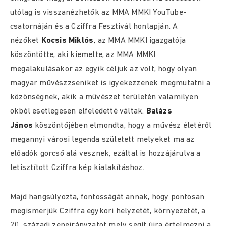
utólag is visszanézhetők az MMA MMKI YouTube-
csatornáján és a Cziffra Fesztivál honlapján. A
nézőket
Kocsis Miklós,
az MMA MMKI igazgatója
köszöntötte, aki kiemelte, az MMA MMKI
megalakulásakor az egyik céljuk az volt, hogy olyan
magyar művészzseniket is igyekezzenek megmutatni a
közönségnek, akik a művészet területén valamilyen
okból esetlegesen elfeledetté váltak.
Balázs
János
köszöntőjében elmondta, hogy a művész életéről
megannyi városi legenda született melyeket ma az
előadók gorcső alá vesznek, ezáltal is hozzájárulva a
letisztított Cziffra kép kialakításhoz.
Majd hangsúlyozta, fontosságát annak, hogy pontosan
megismerjük Cziffra egykori helyzetét, környezetét, a
20. századi zeneirányzatot mely segít újra értelmezni a