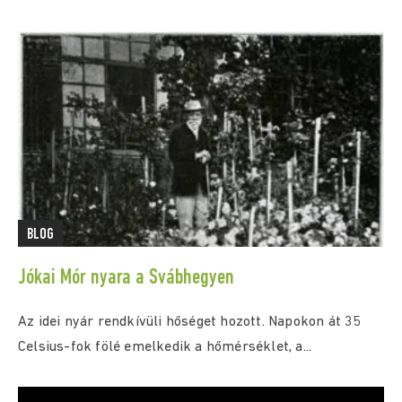
(csütörtök) 0:00...
BLOG
Jókai Mór nyara a Svábhegyen
Az idei nyár rendkívüli hőséget hozott. Napokon át 35
Celsius-fok fölé emelkedik a hőmérséklet, a...