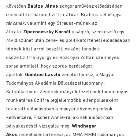
követően
Balázs János
zongoraművész előadásában
csendült fel három Cziffra-átirat: Brahms két
Magyar
táncának
, valamint egy Strauss-műnek az
átirata.
Zipernovszky Kornél
újságíró, szerkesztő egy
rövid szünet után zene- és politikatörténeti előadásában
többek közt arról beszélt, miként fonódott
össze Cziffra György és Rozsnyai Zoltán személyes
sorsa amellett, hogy szoros barátságot
ápoltak.
Gombos László
zenetörténész, a Magyar
Tudományos Akadémia Bölcsészettudományi
Kutatóközpont Zenetudományi Intézetének tudományos
munkatársa Cziffra legjellemzőbb ellenpólusaként
tekintett előadásában a magyar közönség másik
kedvencére, Fischer Annie-ra, akinek elsősorban
pályakezdését vizsgálta meg.
Windhager
Ákos
művelődéstörténész, az MMA MMKI tudományos