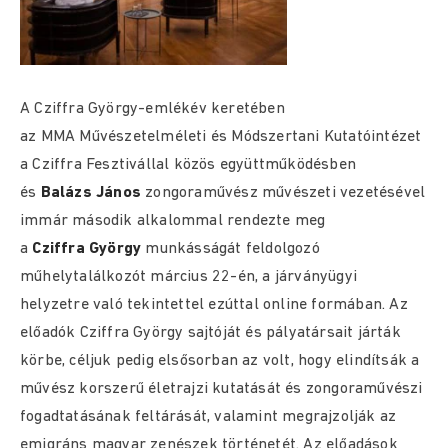
A Cziffra György-emlékév keretében
az MMA Művészetelméleti és Módszertani Kutatóintézet
a Cziffra Fesztivállal közös együttműködésben
és
Balázs János
zongoraművész művészeti vezetésével
immár második alkalommal rendezte meg
a
Cziffra György
munkásságát feldolgozó
műhelytalálkozót március 22-én, a járványügyi
helyzetre való tekintettel ezúttal online formában. Az
előadók Cziffra György sajtóját és pályatársait járták
körbe, céljuk pedig elsősorban az volt, hogy elindítsák a
művész korszerű életrajzi kutatását és zongoraművészi
fogadtatásának feltárását, valamint megrajzolják az
emigráns magyar zenészek történetét. Az előadások