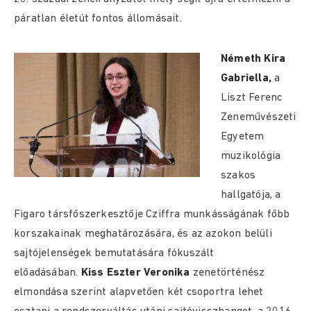
páratlan életút fontos állomásait.
Németh Kira
Gabriella,
a
Liszt Ferenc
Zeneművészeti
Egyetem
muzikológia
szakos
hallgatója, a
Figaro társfőszerkesztője Cziffra munkásságának főbb
korszakainak meghatározására, és az azokon belüli
sajtójelenségek bemutatására fókuszált
előadásában.
Kiss Eszter Veronika
zenetörténész
elmondása szerint alapvetően két csoportra lehet