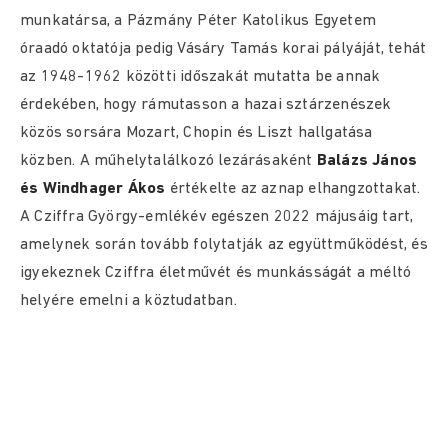
munkatársa, a Pázmány Péter Katolikus Egyetem
óraadó oktatója pedig Vásáry Tamás korai pályáját, tehát
az 1948-1962 közötti időszakát mutatta be annak
érdekében, hogy rámutasson a hazai sztárzenészek
közös sorsára Mozart, Chopin és Liszt hallgatása
közben. A műhelytalálkozó lezárásaként
Balázs János
és Windhager Ákos
értékelte az aznap elhangzottakat.
A Cziffra György-emlékév egészen 2022 májusáig tart,
amelynek során tovább folytatják az együttműködést, és
igyekeznek Cziffra életművét és munkásságát a méltó
helyére emelni a köztudatban.