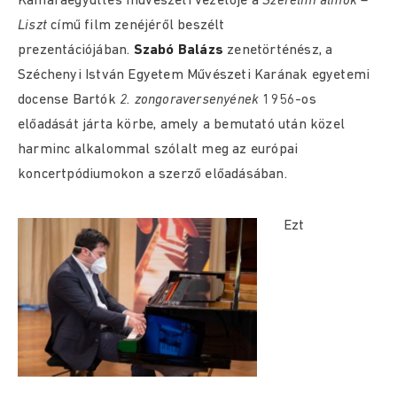
Kamaraegyüttes művészeti vezetője a
Szerelmi álmok –
Liszt
című film zenéjéről beszélt
prezentációjában.
Szabó Balázs
zenetörténész, a
Széchenyi István Egyetem Művészeti Karának egyetemi
docense Bartók
2. zongoraversenyének
1956-os
előadását járta körbe, amely a bemutató után közel
harminc alkalommal szólalt meg az európai
koncertpódiumokon a szerző előadásában.
Ezt