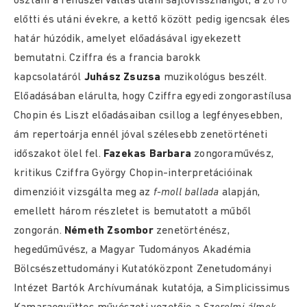
osztani a rendszerváltás utáni sajtóvisszhangot, a 2016
előtti és utáni évekre, a kettő között pedig igencsak éles
határ húzódik, amelyet előadásával igyekezett
bemutatni. Cziffra és a francia barokk
kapcsolatáról
Juhász Zsuzsa
muzikológus beszélt.
Előadásában elárulta, hogy Cziffra egyedi zongorastílusa
Chopin és Liszt előadásaiban csillog a legfényesebben,
ám repertoárja ennél jóval szélesebb zenetörténeti
időszakot ölel fel.
Fazekas Barbara
zongoraművész,
kritikus Cziffra György Chopin-interpretációinak
dimenzióit vizsgálta meg az
f-moll ballada
alapján,
emellett három részletet is bemutatott a műből
zongorán.
Németh Zsombor
zenetörténész,
hegedűművész, a Magyar Tudományos Akadémia
Bölcsészettudományi Kutatóközpont Zenetudományi
Intézet Bartók Archívumának kutatója, a Simplicissimus