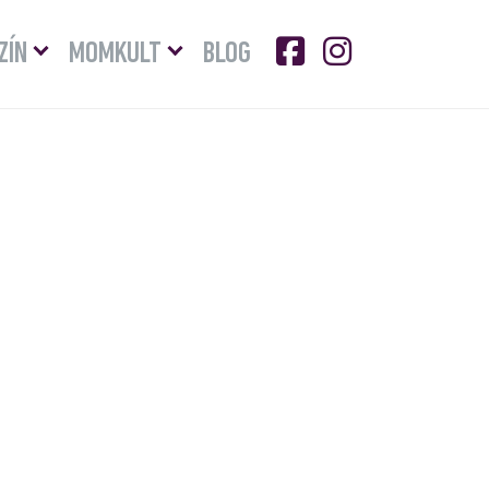
Menü
Menü
ZÍN
MOMKULT
BLOG
lenyitása
lenyitása