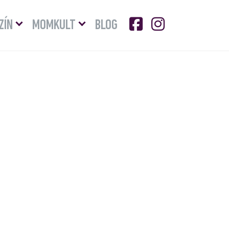
Menü
Menü
ZÍN
MOMKULT
BLOG
lenyitása
lenyitása