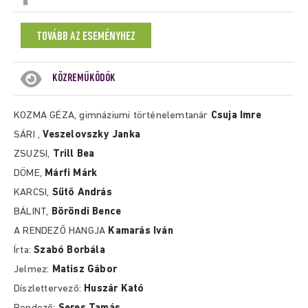
TOVÁBB AZ ESEMÉNYHEZ
KÖZREMŰKÖDŐK
KOZMA GÉZA, gimnáziumi történelemtanár
Csuja Imre
SÁRI ,
Veszelovszky Janka
ZSUZSI,
Trill Bea
DÖME,
Márfi Márk
KARCSI,
Sütő András
BÁLINT,
Böröndi Bence
A RENDEZŐ HANGJA
Kamarás Iván
Írta:
Szabó Borbála
Jelmez:
Matisz Gábor
Díszlettervező:
Huszár Kató