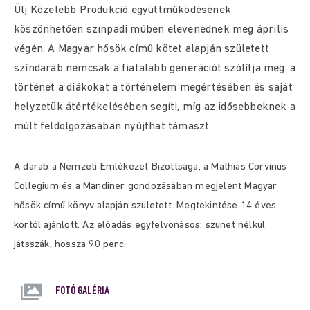
Ülj Közelebb Produkció együttműködésének
köszönhetően színpadi műben elevenednek meg április
végén. A Magyar hősök című kötet alapján született
színdarab nemcsak a fiatalabb generációt szólítja meg: a
történet a diákokat a történelem megértésében és saját
helyzetük átértékelésében segíti, míg az idősebbeknek a
múlt feldolgozásában nyújthat támaszt.
A darab a Nemzeti Emlékezet Bizottsága, a Mathias Corvinus
Collegium és a Mandiner gondozásában megjelent Magyar
hősök című könyv alapján született. Megtekintése 14 éves
kortól ajánlott. Az előadás egyfelvonásos: szünet nélkül
játsszák, hossza 90 perc.
FOTÓ GALÉRIA