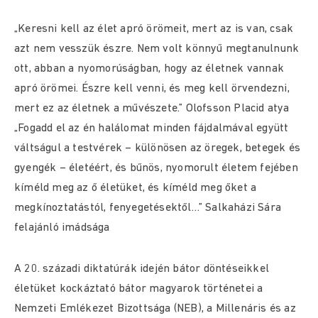
„Keresni kell az élet apró örömeit, mert az is van, csak
azt nem vesszük észre. Nem volt könnyű megtanulnunk
ott, abban a nyomorúságban, hogy az életnek vannak
apró örömei. Észre kell venni, és meg kell örvendezni,
mert ez az életnek a művészete.” Olofsson Placid atya
„Fogadd el az én halálomat minden fájdalmával együtt
váltságul a testvérek – különösen az öregek, betegek és
gyengék – életéért, és bűnös, nyomorult életem fejében
kíméld meg az ő életüket, és kíméld meg őket a
megkínoztatástól, fenyegetésektől…” Salkaházi Sára
felajánló imádsága
A 20. századi diktatúrák idején bátor döntéseikkel
életüket kockáztató bátor magyarok történetei a
Nemzeti Emlékezet Bizottsága (NEB), a Millenáris és az