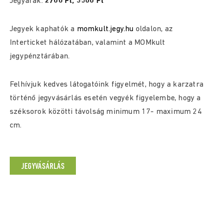
Jegyárak:
2700 Ft, 3500 Ft
Jegyek kaphatók a
momkult.jegy.hu
oldalon, az
Interticket hálózatában, valamint a MOMkult
jegypénztárában.
Felhívjuk kedves látogatóink figyelmét, hogy a karzatra
történő jegyvásárlás esetén vegyék figyelembe, hogy a
széksorok közötti távolság minimum 17- maximum 24
cm.
JEGYVÁSÁRLÁS