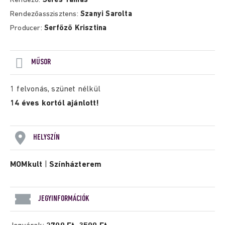
Rendező:
Seres Tamás
Rendezőasszisztens:
Szanyi Sarolta
Producer:
Serfőző Krisztina
MŰSOR
1 felvonás, szünet nélkül
14 éves kortól ajánlott!
HELYSZÍN
MOMkult
|
Színházterem
JEGYINFORMÁCIÓK