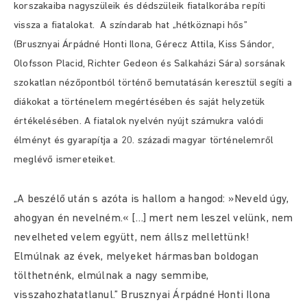
korszakaiba nagyszüleik és dédszüleik fiatalkorába repíti
vissza a fiatalokat.
A színdarab hat „hétköznapi hős”
(Brusznyai Árpádné Honti Ilona, Gérecz Attila, Kiss Sándor,
Olofsson Placid, Richter Gedeon és Salkaházi Sára) sorsának
szokatlan nézőpontból történő bemutatásán keresztül segíti a
diákokat a történelem megértésében és saját helyzetük
értékelésében. A fiatalok nyelvén nyújt számukra valódi
élményt és gyarapítja a 20. századi magyar történelemről
meglévő ismereteiket.
„A beszélő után s azóta is hallom a hangod: »Neveld úgy,
ahogyan én nevelném.« […] mert nem leszel velünk, nem
nevelheted velem együtt, nem állsz mellettünk!
Elmúlnak az évek, melyeket hármasban boldogan
tölthetnénk, elmúlnak a nagy semmibe,
visszahozhatatlanul.” Brusznyai Árpádné Honti Ilona