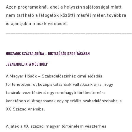
Azon programoknál, ahol a helyszín sajátosságai miatt
nem tartható a látogatók közötti másfél méter, továbbra
is ajánljuk a maszk viselését.
____________________________________________________
HUSZADIK SZÁZAD ARÉNA – DIKTATÚRÁK SZORÍTÁSÁBAN
„SZABADULJ KI A MÚLTBÓL!”
A Magyar Hősök – Szabadulószínház című előadás
történetében öt középiskolás diák vállalkozik arra, hogy
tanáruk vezetésével egy rendhagyó történelemóra
keretében ellátogassanak egy speciális szabadulószobába, a
XX. Század Arénába.
A játék a XX. századi magyar történelem vészterhes