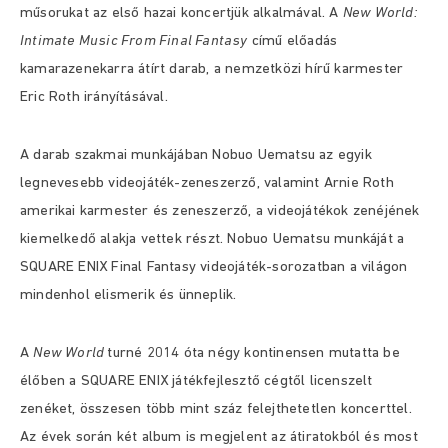
műsorukat az első hazai koncertjük alkalmával. A
New World:
Intimate Music From Final Fantasy
című előadás
kamarazenekarra átírt darab, a nemzetközi hírű karmester
Eric Roth irányításával.
A darab szakmai munkájában Nobuo Uematsu az egyik
legnevesebb videojáték-zeneszerző, valamint Arnie Roth
amerikai karmester és zeneszerző, a videojátékok zenéjének
kiemelkedő alakja vettek részt. Nobuo Uematsu munkáját a
SQUARE ENIX Final Fantasy videojáték-sorozatban a világon
mindenhol elismerik és ünneplik.
A
New World
turné 2014 óta négy kontinensen mutatta be
élőben a SQUARE ENIX játékfejlesztő cégtől licenszelt
zenéket, összesen több mint száz felejthetetlen koncerttel.
Az évek során két album is megjelent az átiratokból és most