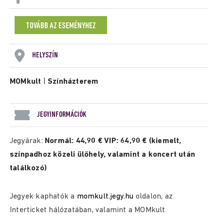
TOVÁBB AZ ESEMÉNYHEZ
HELYSZÍN
MOMkult
|
Színházterem
JEGYINFORMÁCIÓK
Jegyárak:
Normál: 44,90 € VIP: 64,90 € (kiemelt,
színpadhoz közeli ülőhely, valamint a koncert után
találkozó)
Jegyek kaphatók a
momkult.jegy.hu
oldalon, az
Interticket hálózatában, valamint a MOMkult