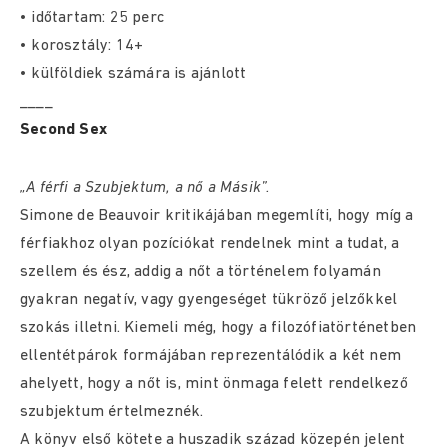
• időtartam: 25 perc
• korosztály: 14+
• külföldiek számára is ajánlott
____
Second Sex
„A férfi a Szubjektum, a nő a Másik”.
Simone de Beauvoir kritikájában megemlíti, hogy míg a
férfiakhoz olyan pozíciókat rendelnek mint a tudat, a
szellem és ész, addig a nőt a történelem folyamán
gyakran negatív, vagy gyengeséget tükröző jelzőkkel
szokás illetni. Kiemeli még, hogy a filozófiatörténetben
ellentétpárok formájában reprezentálódik a két nem
ahelyett, hogy a nőt is, mint önmaga felett rendelkező
szubjektum értelmeznék.
A könyv első kötete a huszadik század közepén jelent