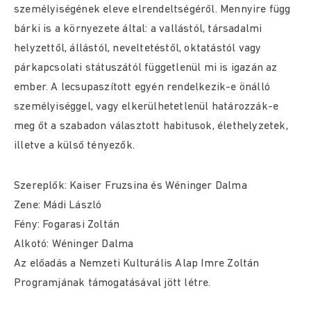
személyiségének eleve elrendeltségéről. Mennyire függ
bárki is a környezete által: a vallástól, társadalmi
helyzettől, állástól, neveltetéstől, oktatástól vagy
párkapcsolati státuszától függetlenül mi is igazán az
ember. A lecsupaszított egyén rendelkezik-e önálló
személyiséggel, vagy elkerülhetetlenül határozzák-e
meg őt a szabadon választott habitusok, élethelyzetek,
illetve a külső tényezők.
Szereplők: Kaiser Fruzsina és Wéninger Dalma
Zene: Mádi László
Fény: Fogarasi Zoltán
Alkotó: Wéninger Dalma
Az előadás a Nemzeti Kulturális Alap Imre Zoltán
Programjának támogatásával jött létre.