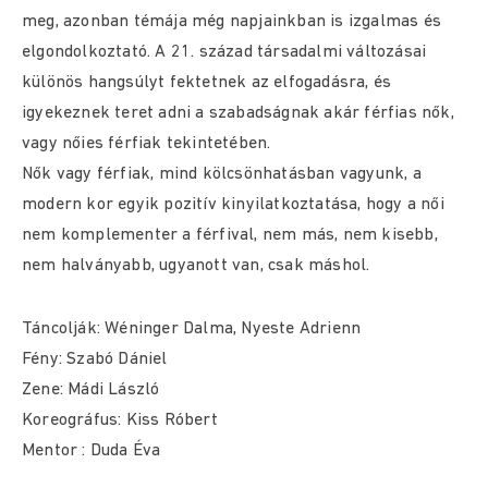
meg, azonban témája még napjainkban is izgalmas és
elgondolkoztató. A 21. század társadalmi változásai
különös hangsúlyt fektetnek az elfogadásra, és
igyekeznek teret adni a szabadságnak akár férfias nők,
vagy nőies férfiak tekintetében.
Nők vagy férfiak, mind kölcsönhatásban vagyunk, a
modern kor egyik pozitív kinyilatkoztatása, hogy a női
nem komplementer a férfival, nem más, nem kisebb,
nem halványabb, ugyanott van, csak máshol.
Táncolják: Wéninger Dalma, Nyeste Adrienn
Fény: Szabó Dániel
Zene: Mádi László
Koreográfus: Kiss Róbert
Mentor : Duda Éva