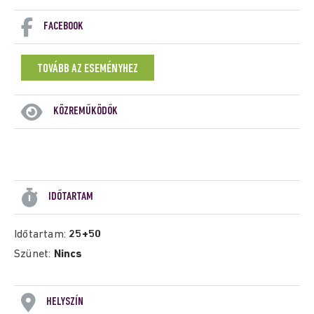
FACEBOOK
TOVÁBB AZ ESEMÉNYHEZ
KÖZREMŰKÖDŐK
IDŐTARTAM
Időtartam:
25+50
Szünet:
Nincs
HELYSZÍN