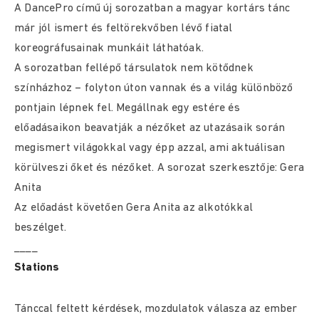
A DancePro című új sorozatban a magyar kortárs tánc
már jól ismert és feltörekvőben lévő fiatal
koreográfusainak munkáit láthatóak.
A sorozatban fellépő társulatok nem kötődnek
színházhoz – folyton úton vannak és a világ különböző
pontjain lépnek fel. Megállnak egy estére és
előadásaikon beavatják a nézőket az utazásaik során
megismert világokkal vagy épp azzal, ami aktuálisan
körülveszi őket és nézőket. A sorozat szerkesztője: Gera
Anita
Az előadást követően Gera Anita az alkotókkal
beszélget.
____
Stations
Tánccal feltett kérdések, mozdulatok válasza az ember