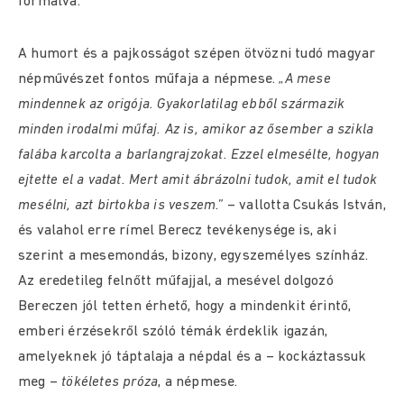
formálva.
A humort és a pajkosságot szépen ötvözni tudó magyar
népművészet fontos műfaja a népmese.
„A mese
mindennek az origója. Gyakorlatilag ebből származik
minden irodalmi műfaj. Az is, amikor az ősember a szikla
falába karcolta a barlangrajzokat. Ezzel elmesélte, hogyan
ejtette el a vadat. Mert amit ábrázolni tudok, amit el tudok
mesélni, azt birtokba is veszem.”
– vallotta Csukás István,
és valahol erre rímel Berecz tevékenysége is, aki
szerint a mesemondás, bizony, egyszemélyes színház.
Az eredetileg felnőtt műfajjal, a mesével dolgozó
Bereczen jól tetten érhető, hogy a mindenkit érintő,
emberi érzésekről szóló témák érdeklik igazán,
amelyeknek jó táptalaja a népdal és a – kockáztassuk
meg –
tökéletes próza
, a népmese.