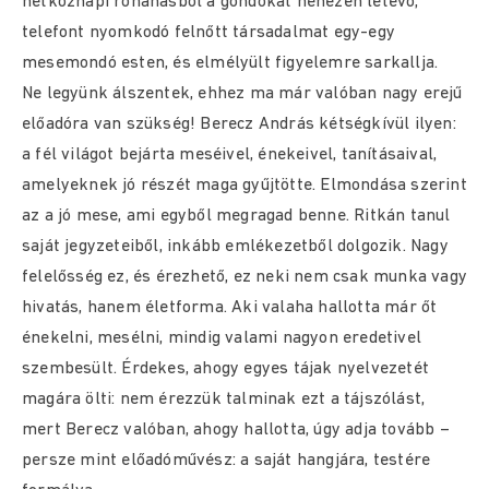
hétköznapi rohanásból a gondokat nehezen letevő,
telefont nyomkodó felnőtt társadalmat egy-egy
mesemondó esten, és elmélyült figyelemre sarkallja.
Ne legyünk álszentek, ehhez ma már valóban nagy erejű
előadóra van szükség! Berecz András kétségkívül ilyen:
a fél világot bejárta meséivel, énekeivel, tanításaival,
amelyeknek jó részét maga gyűjtötte. Elmondása szerint
az a jó mese, ami egyből megragad benne. Ritkán tanul
saját jegyzeteiből, inkább emlékezetből dolgozik. Nagy
felelősség ez, és érezhető, ez neki nem csak munka vagy
hivatás, hanem életforma. Aki valaha hallotta már őt
énekelni, mesélni, mindig valami nagyon eredetivel
szembesült. Érdekes, ahogy egyes tájak nyelvezetét
magára ölti: nem érezzük talminak ezt a tájszólást,
mert Berecz valóban, ahogy hallotta, úgy adja tovább –
persze mint előadóművész: a saját hangjára, testére