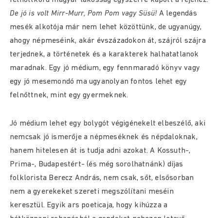
De jó is volt Mirr-Murr, Pom Pom vagy Süsü!
A legendás
mesék alkotója már nem lehet közöttünk, de ugyanúgy,
ahogy népmeséink, akár évszázadokon át, szájról szájra
terjednek, a történetek és a karakterek halhatatlanok
maradnak. Egy jó médium, egy fennmaradó könyv vagy
egy jó mesemondó ma ugyanolyan fontos lehet egy
felnőttnek, mint egy gyermeknek.
Jó médium lehet egy bolygót végigénekelt elbeszélő, aki
nemcsak jó ismerője a népmeséknek és népdaloknak,
hanem hitelesen át is tudja adni azokat. A Kossuth-,
Prima-, Budapestért- (és még sorolhatnánk) díjas
folklorista Berecz András, nem csak, sőt, elsősorban
nem a gyerekeket szereti megszólítani meséin
keresztül. Egyik ars poeticaja, hogy kihúzza a