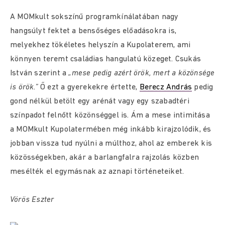
A MOMkult sokszínű programkínálatában nagy
hangsúlyt fektet a bensőséges előadásokra is,
melyekhez tökéletes helyszín a Kupolaterem, ami
könnyen teremt családias hangulatú közeget. Csukás
István szerint a
„mese pedig azért örök, mert a közönsége
is örök.”
Ő ezt a gyerekekre értette,
Berecz András
pedig
gond nélkül betölt egy arénát vagy egy szabadtéri
színpadot felnőtt közönséggel is. Ám a mese intimitása
a MOMkult Kupolatermében még inkább kirajzolódik, és
jobban vissza tud nyúlni a múlthoz, ahol az emberek kis
közösségekben, akár a barlangfalra rajzolás közben
mesélték el egymásnak az aznapi történeteiket.
Vörös Eszter