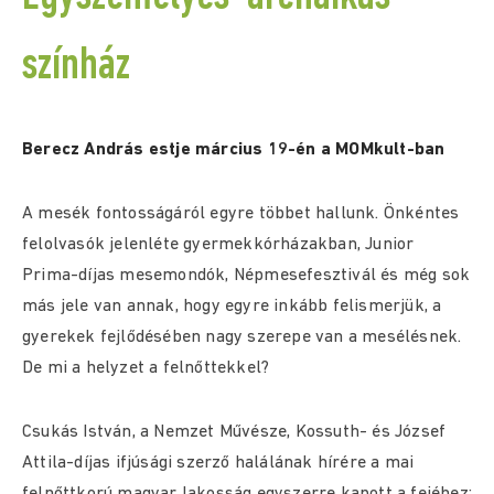
színház
Berecz András estje
március 19-én a MOMkult-ban
A mesék fontosságáról egyre többet hallunk. Önkéntes
felolvasók jelenléte gyermekkórházakban, Junior
Prima-díjas mesemondók, Népmesefesztivál és még sok
más jele van annak, hogy egyre inkább felismerjük, a
gyerekek fejlődésében nagy szerepe van a mesélésnek.
De mi a helyzet a felnőttekkel?
Csukás István, a Nemzet Művésze, Kossuth- és József
Attila-díjas ifjúsági szerző halálának hírére a mai
felnőttkorú magyar lakosság egyszerre kapott a fejéhez: