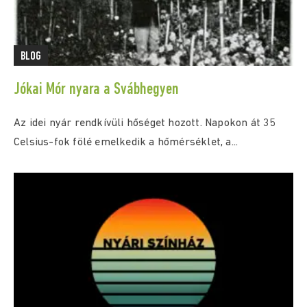
BLOG
Jókai Mór nyara a Svábhegyen
Az idei nyár rendkívüli hőséget hozott. Napokon át 35
Celsius-fok fölé emelkedik a hőmérséklet, a...