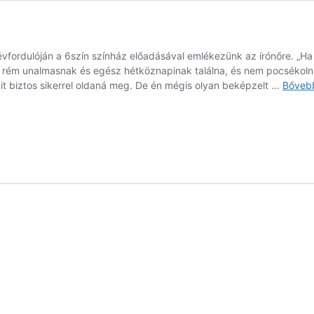
vfordulóján a 6szín színház előadásával emlékezünk az írónőre. „Ha
s rém unalmasnak és egész hétköznapinak találna, és nem pocsékoln
it biztos sikerrel oldaná meg. De én mégis olyan beképzelt …
Bőveb