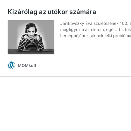
Kizárólag az utókor számára
Janikovszky Éva születésének 100. é
megfigyelné az életem, egész bizto
hercegnőjéhez, akinek lelki problémá
MOMkult