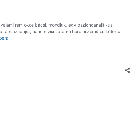
 valami rém okos bácsi, mondjuk, egy pszichoanalitikus
á rám az idejét, hanem visszatérne háromszemű és kétorrú
Kizárólag
ben:
az
utókor
számára